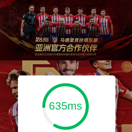
635ms